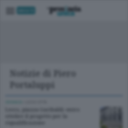
UNICA TV
Notizie di Piero
Portaluppi
CRONACA
/
LECCO CITTÀ
Lecco, piazza Garibaldi: entro
ottobre il progetto per la
riqualificazione