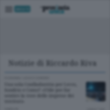
UNICA TV
Notizie di Riccardo Riva
ECONOMIA
/
LECCO
E
SONDRIO
Una sola Confindustria per Lecco,
Sondrio e Como? «Utile per far
sentire la voce delle imprese dei
territori»
9 MESI FA
Lettura 1 min.