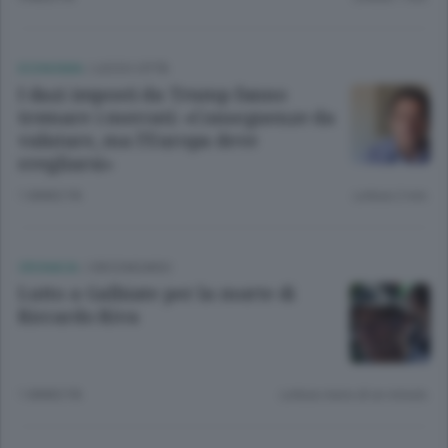
ECONOMIA
/
LECCO CITTÀ
I dazi imposti da Trump fanno
tremare i mercati: «Conseguenze da
valutare, ma l’Europa deve
svegliarsi»
1 ANNO FA
Lettura 2 min.
CRONACA
/
CIRCONDARIO
Lutto a Galbiate per la morte di
Riccardo Riva
1 ANNO FA
Lettura meno di un minuto.