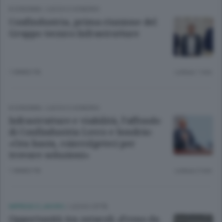
ECONOMIA
/
LECCO
E
SONDRIO
Confindustria, prima riunione del
Gruppo tecnico Infrastrutture
1 ANNO FA
Lettura 1 min.
ECONOMIA
/
LECCO
E
SONDRIO
Infrastrutture e viabilità, l’affondo
di Confindustria Lecco e Sondrio:
«Ora basta, coinvolgeteci per
trovare soluzioni»
1 ANNO FA
Lettura 2 min.
IMPRESE E LAVORO
/
LECCO CITTÀ
Opportunità tra ostacoli «Freno da