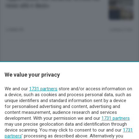
tassi alti e dazi»
2 ANNI FA
Lettura 2 min.
Sezioni
We value your privacy
Lecco - Territorio
We and our
1731 partners
store and/or access information on
a device, such as cookies and process personal data, such as
unique identifiers and standard information sent by a device
Sondrio - Territorio
for personalised advertising and content, advertising and
content measurement, audience research and services
development. With your permission we and our
1731 partners
Chi Siamo
may use precise geolocation data and identification through
device scanning. You may click to consent to our and our
1731
partners
’ processing as described above. Alternatively you