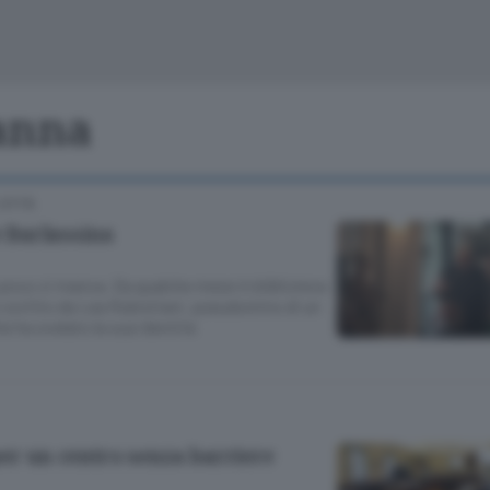
Cinema
Archivio
Valsassina
Meteo Lecco
Meteo Sondri
Sanna
CITTÀ
e Barlassina
 poco ci manca. Da qualche mese in biblioteca
scritto da Lea Rubistiani, pseudonimo di un
 ha svelato la sua identità
per un centro senza barriere