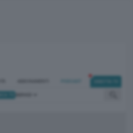
ITÀ
ABBONAMENTI
PODCAST
DIRETTA TV
ICA TV
SERVIZI
omunicano