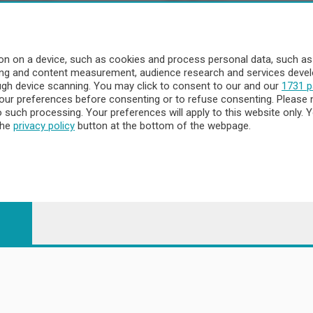
Territorio
Chi Siamo
à
Redazione
o
Contatti
n on a device, such as cookies and process personal data, such as u
Privacy e Policy
ising and content measurement, audience research and services dev
ough device scanning. You may click to consent to our and our
1731 p
ur preferences before consenting or to refuse consenting. Please 
to such processing. Your preferences will apply to this website only
a
the
privacy policy
button at the bottom of the webpage.
- Territorio
ttà
nna
 - 23900 Lecco CF e P. Iva 04126670134 - Capitale Sociale euro 1.72
egistrata al Tribunale di Lecco al n. 1/2024 del 12/02/2024 - E' viet