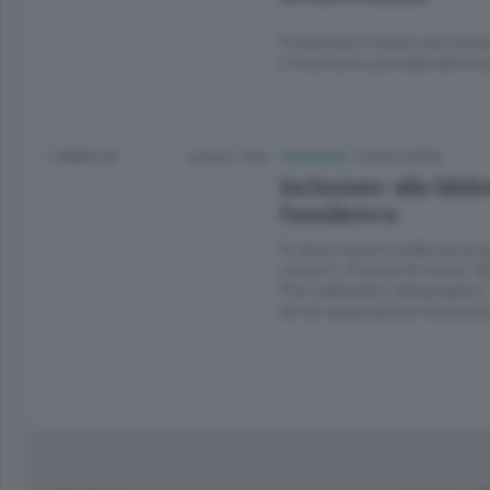
Presentato il piano del Comun
L’intervento prevede l’elimina
1 ANNO FA
Lettura 1 min.
CRONACA
/
LECCO CITTÀ
Inclusione: alla bibli
l’ausilioteca
Si alza il sipario sulla nuova 
civica U. Pozzoli di Lecco. Gl
Pnrr nell’ambito del progetto 
ieri ai rappresentati di scuol