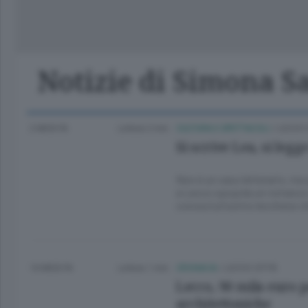
Lago
Notizie di Simona 
2 MESI FA
Lettura 2 min.
CULTURA E SPETTACOLI
/
LECCO 
Si scrive Lea, si legg
Non è un caso letterario, ma
a Lecco spopola un romanzo 
conosciutissimo lecchese che
10 MESI FA
Lettura 1 min.
CRONACA
/
LECCO CITTÀ
Lecco, 90 mila euro 
architettoniche