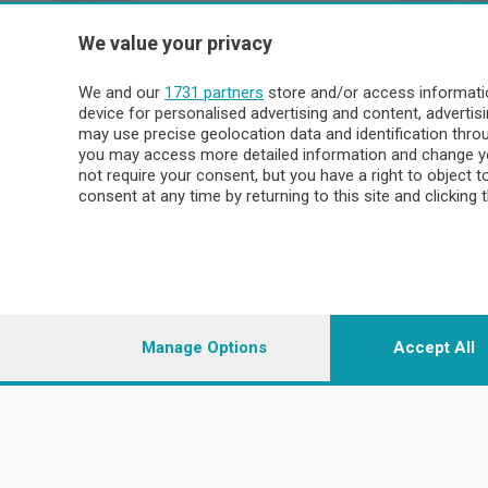
Sezioni
Lecco - 
We value your privacy
Politica
Lecco citt
Cronaca
Circondari
We and our
1731 partners
store and/or access informatio
Economia
Brianza
device for personalised advertising and content, advert
Cultura
Merate
may use precise geolocation data and identification thr
Editoriali
Lago
you may access more detailed information and change yo
not require your consent, but you have a right to object 
Sport
Valsassin
consent at any time by returning to this site and clicking 
Podcast
Imprese & Lavoro
Sondrio 
Faber
Sondrio Ci
L'Ordine
Valchiave
Tempo Libero
Morbegno
Manage Options
Accept All
Tirano
© COPYRIGHT 2026 - Enova S.r.l. con sede in Via Fiume n. 8
i.v.
Iscritta al Registro Imprese di Como-Lecco REA LC- 421701, R