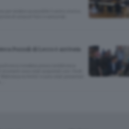
e per rendere accessibile il centro storico.
zione di ostacoli fisici e sensoriali.
oteca Pozzoli di Lecco è arrivata
ausilioteca installata presso la biblioteca
i strumenti sono stati acquistati con i fondi
“Biblioteca no limits” e sono stati presentati
e …