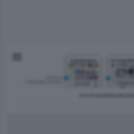
SFOGLIA
L’EDIZIONE DIGITALE
POLITICA
CRONACA
ECON
Imprese e lavoro
Lecco Città
Sondrio 
Tempo Libero
Brianza
Morbeg