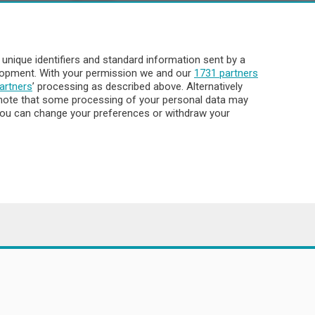
Servizi
Pubblicità
Abbonamenti
nique identifiers and standard information sent by a
Più letti
elopment. With your permission we and our
1731 partners
Le aziende comunicano
artners
’ processing as described above. Alternatively
Cinema
note that some processing of your personal data may
. You can change your preferences or withdraw your
Archivio
Meteo Lecco
Meteo Sondrio
Elezioni 2024
Unica TV
8.000
ata la