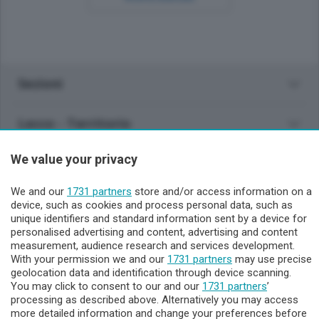
Sezioni
Lecco - Territorio
We value your privacy
Sondrio - Territorio
We and our
1731 partners
store and/or access information on a
Chi Siamo
device, such as cookies and process personal data, such as
unique identifiers and standard information sent by a device for
personalised advertising and content, advertising and content
Servizi
measurement, audience research and services development.
With your permission we and our
1731 partners
may use precise
geolocation data and identification through device scanning.
You may click to consent to our and our
1731 partners
’
processing as described above. Alternatively you may access
more detailed information and change your preferences before