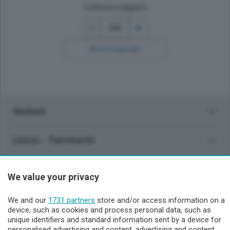
Continua a leggere
394
Ricerca avanzata
Sezioni
Lecco - Territorio
Sondrio - Territorio
We value your privacy
Chi Siamo
We and our
1731 partners
store and/or access information on a
device, such as cookies and process personal data, such as
unique identifiers and standard information sent by a device for
Servizi
personalised advertising and content, advertising and content