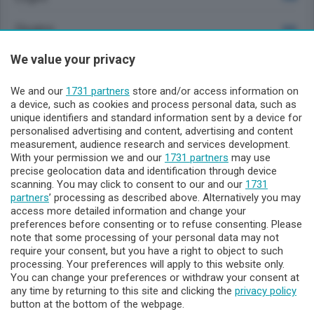
Giugno
3322
We value your privacy
Maggio
3423
Aprile
We and our
1731 partners
store and/or access information on
3130
a device, such as cookies and process personal data, such as
unique identifiers and standard information sent by a device for
Marzo
3489
personalised advertising and content, advertising and content
measurement, audience research and services development.
Febbraio
2840
With your permission we and our
1731 partners
may use
precise geolocation data and identification through device
scanning. You may click to consent to our and our
1731
Gennaio
3078
partners
’ processing as described above. Alternatively you may
access more detailed information and change your
preferences before consenting or to refuse consenting. Please
note that some processing of your personal data may not
require your consent, but you have a right to object to such
processing. Your preferences will apply to this website only.
2010
You can change your preferences or withdraw your consent at
any time by returning to this site and clicking the
privacy policy
button at the bottom of the webpage.
Dicembre
3558