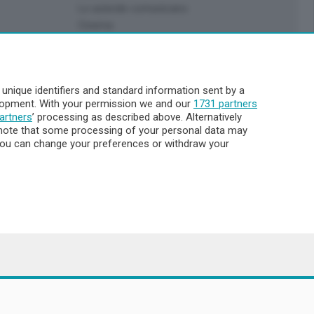
Le aziende comunicano
Cinema
Archivio
Meteo Lecco
Meteo Sondrio
nique identifiers and standard information sent by a
Elezioni 2024
elopment. With your permission we and our
1731 partners
Unica TV
artners
’ processing as described above. Alternatively
note that some processing of your personal data may
. You can change your preferences or withdraw your
8.000
ata la