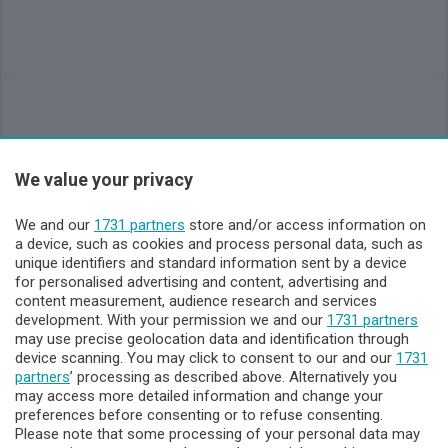
We value your privacy
Sezioni
We and our
1731 partners
store and/or access information on
Lecco - Territorio
a device, such as cookies and process personal data, such as
unique identifiers and standard information sent by a device
for personalised advertising and content, advertising and
Sondrio - Territorio
content measurement, audience research and services
development. With your permission we and our
1731 partners
may use precise geolocation data and identification through
Chi Siamo
device scanning. You may click to consent to our and our
1731
partners
’ processing as described above. Alternatively you
may access more detailed information and change your
Servizi
preferences before consenting or to refuse consenting.
Please note that some processing of your personal data may