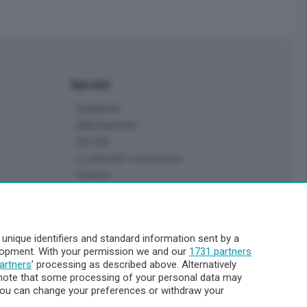
Servizi
Pubblicità
Abbonamenti
Più letti
Le aziende comunicano
Cinema
Archivio
Meteo Lecco
Meteo Sondrio
nique identifiers and standard information sent by a
Elezioni 2024
elopment. With your permission we and our
1731 partners
Unica TV
artners
’ processing as described above. Alternatively
note that some processing of your personal data may
. You can change your preferences or withdraw your