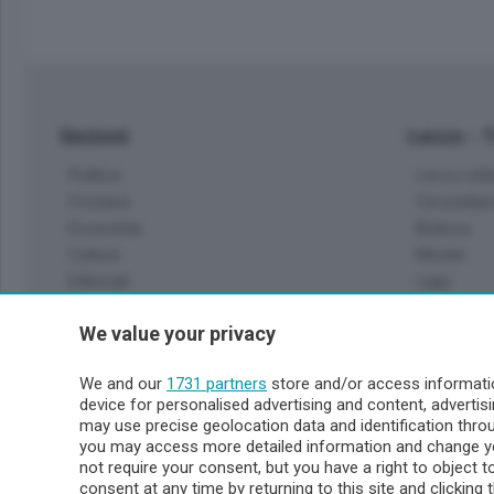
Sezioni
Lecco - 
Politica
Lecco citt
Cronaca
Circondari
Economia
Brianza
Cultura
Merate
Editoriali
Lago
Sport
Valsassin
We value your privacy
Podcast
Imprese & Lavoro
Sondrio 
We and our
1731 partners
store and/or access informatio
Faber
device for personalised advertising and content, advert
Sondrio Ci
L'Ordine
may use precise geolocation data and identification thr
Valchiave
Tempo Libero
you may access more detailed information and change yo
Morbegno
not require your consent, but you have a right to object 
Tirano
consent at any time by returning to this site and clicking 