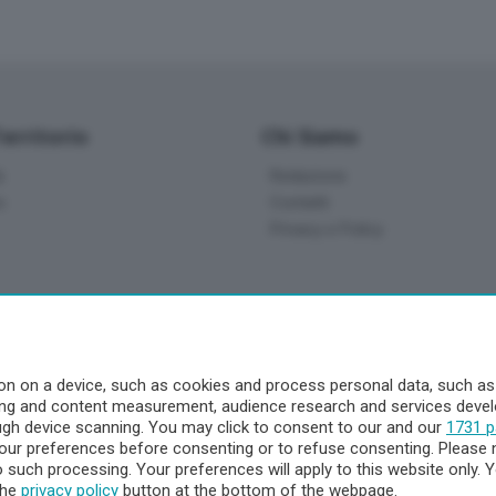
Territorio
Chi Siamo
à
Redazione
o
Contatti
Privacy e Policy
a
- Territorio
n on a device, such as cookies and process personal data, such as u
ising and content measurement, audience research and services dev
ttà
ough device scanning. You may click to consent to our and our
1731 p
nna
ur preferences before consenting or to refuse consenting. Please 
to such processing. Your preferences will apply to this website only
the
privacy policy
button at the bottom of the webpage.