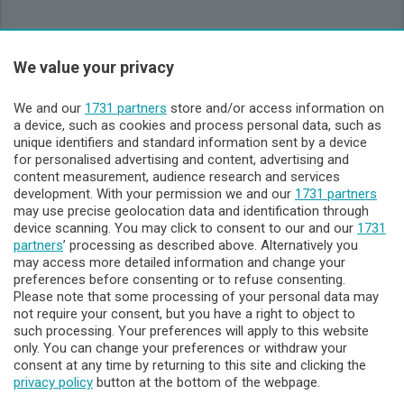
We value your privacy
Sezioni
We and our
1731 partners
store and/or access information on
Lecco - Territorio
a device, such as cookies and process personal data, such as
unique identifiers and standard information sent by a device
for personalised advertising and content, advertising and
Sondrio - Territorio
content measurement, audience research and services
development. With your permission we and our
1731 partners
may use precise geolocation data and identification through
Chi Siamo
device scanning. You may click to consent to our and our
1731
partners
’ processing as described above. Alternatively you
may access more detailed information and change your
Servizi
preferences before consenting or to refuse consenting.
Please note that some processing of your personal data may
not require your consent, but you have a right to object to
such processing. Your preferences will apply to this website
only. You can change your preferences or withdraw your
consent at any time by returning to this site and clicking the
privacy policy
button at the bottom of the webpage.