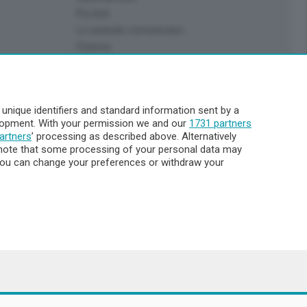
Più letti
Le aziende comunicano
Cinema
Archivio
Meteo Lecco
Meteo Sondrio
nique identifiers and standard information sent by a
Elezioni 2024
elopment. With your permission we and our
1731 partners
Unica TV
artners
’ processing as described above. Alternatively
note that some processing of your personal data may
. You can change your preferences or withdraw your
8.000
ata la