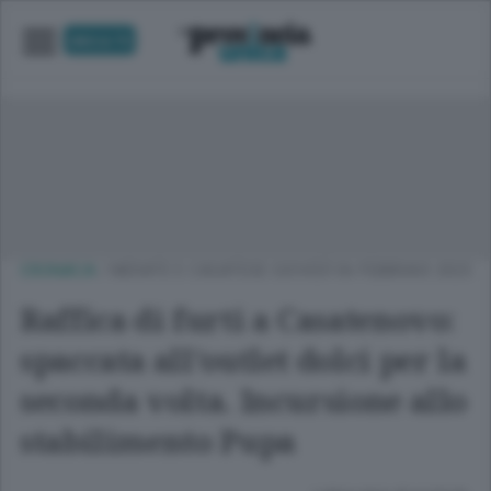
UNICA TV
CRONACA
/
MERATE E CASATESE
GIOVEDÌ 06 FEBBRAIO 2025
Raffica di furti a Casatenovo:
spaccata all’outlet dolci per la
seconda volta. Incursione allo
stabilimento Pupa