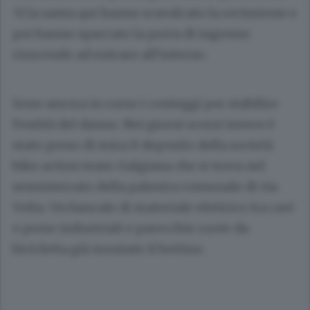
51 la santa qui hanno scavalcato la recinzione e
poi hanno spaccato la porta di ingresso
riuscendo ad entrare all’interno.
Sono ancora in corso i conteggi per stabilire
l’entità del danno. Nei giorni scorsi invece è
stato preso di mira il deposito della società
bike action team Galgiana che si trova nel
seminterrato della palestra comunale di via
Volta. Un bancale di materiale elettrico tra cavi
e prese industriali e parecchie ruote da
bicicletta già montate il bottino.