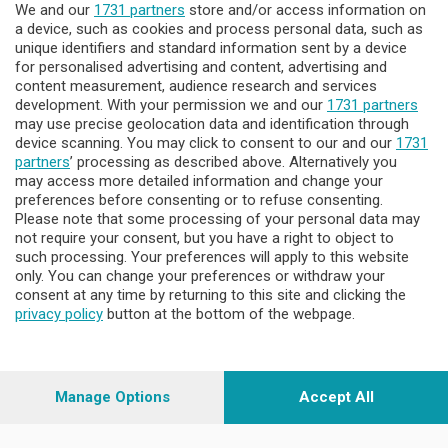
We and our
1731 partners
store and/or access information on
Lecco - Territorio
a device, such as cookies and process personal data, such as
unique identifiers and standard information sent by a device
for personalised advertising and content, advertising and
Sondrio - Territorio
content measurement, audience research and services
development. With your permission we and our
1731 partners
may use precise geolocation data and identification through
Chi Siamo
device scanning. You may click to consent to our and our
1731
partners
’ processing as described above. Alternatively you
may access more detailed information and change your
Servizi
preferences before consenting or to refuse consenting.
Please note that some processing of your personal data may
not require your consent, but you have a right to object to
such processing. Your preferences will apply to this website
only. You can change your preferences or withdraw your
consent at any time by returning to this site and clicking the
privacy policy
button at the bottom of the webpage.
© COPYRIGHT 2026 - Enova S.r.l. con sede in Via Fiume n. 8 -
23900 Lecco CF e P. Iva 04126670134 - Capitale Sociale euro
1.728.000 i.v.
Manage Options
Accept All
Iscritta al Registro Imprese di Como-Lecco REA LC- 421701,
Registrata al Tribunale di Lecco al n. 1/2024 del 12/02/2024 - E'
vietata la riproduzione anche parziale