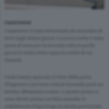
CASATENOVO
Casatenovo è stata interessata da un’ondata di
furti negli ultimi giorni. La scorsa notte è stata
presa di mira per la seconda volta in pochi
giorni il centro Dolce spaccio outlet di via
Mameli.
I ladri hanno spaccato il vetro della porta
d’ingresso e poi sono entrati trovando però un
bottino abbastanza scarso. A questo punto ci
sono diretti presso un’altra azienda, lo
stabilimento Pupa lungo la strada provinciale