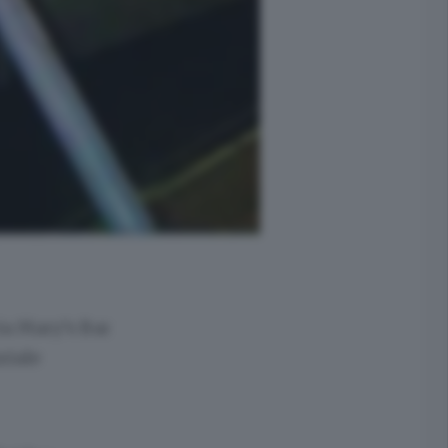
ia Mary’s Bar
ziale