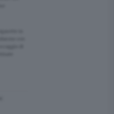
imo
igarette in
ondarono con
occaggio di
stinate
IA