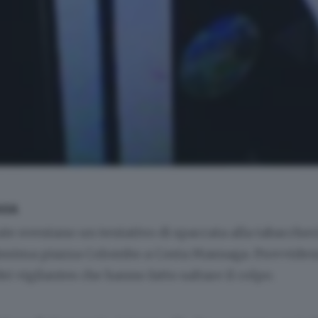
AGA
te sventano un tentativo di spaccata alla tabaccher
lissima piazza Colombo a Costa Masnaga. Provviden
ei vigilantes che hanno fatto saltare il colpo.