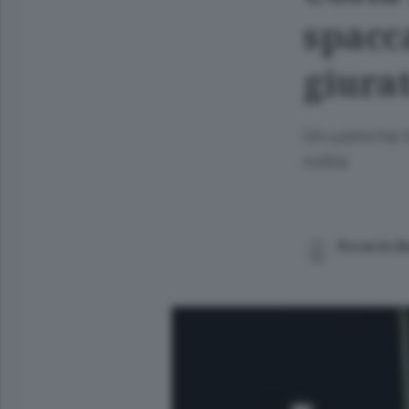
spacc
giura
Un uomo ha te
notte
Riccardo Be