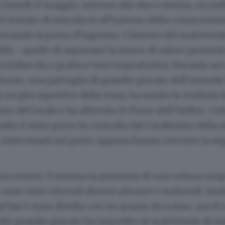
i lunedì 13 maggio, intorno alle due e mezza, un in
ti tentato di introdursi all’interno della conosciuti
orzando la porta d’ingresso. L’intento del malvivent
lità - quello di asportare la merce di valore presente
a (tabacchi e gratta e vinci soprattutto). Durante un 
turno, una pattuglia di guardie giurate dell’azienda 
un giro ispettivo della zona, ha notato le evidenti f
so del locale e ha allertato le Forze dell’Ordine. Col
ladro è stato preso in custodia dai Carabinieri della 
intervenuti sul posto appena hanno ricevuto la se
 successivi, è emersa la presenza di una vettura sos
 sono stati ritrovati diversi attrezzi e materiali. Inol
el bar è stata divelta con un arnese da scasso, ma il 
lle guardie giurate ha impedito al malvivente di en