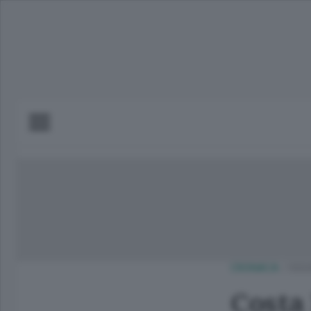
CRONACA
/
OGG
Costa