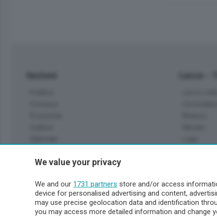
Sezioni
Lecco - 
Politica
Lecco citt
Cronaca
Circondari
Economia
Brianza
Cultura
Merate
Editoriali
Lago
Sport
Valsassin
We value your privacy
Podcast
Imprese & Lavoro
Sondrio 
We and our
1731 partners
store and/or access informatio
Faber
device for personalised advertising and content, advert
Sondrio Ci
L'Ordine
may use precise geolocation data and identification thr
Valchiave
Tempo Libero
you may access more detailed information and change yo