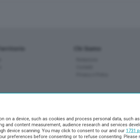
Territorio
Chi Siamo
à
Redazione
o
Contatti
Privacy e Policy
a
- Territorio
n on a device, such as cookies and process personal data, such as u
ising and content measurement, audience research and services dev
ttà
ough device scanning. You may click to consent to our and our
1731 p
nna
ur preferences before consenting or to refuse consenting. Please 