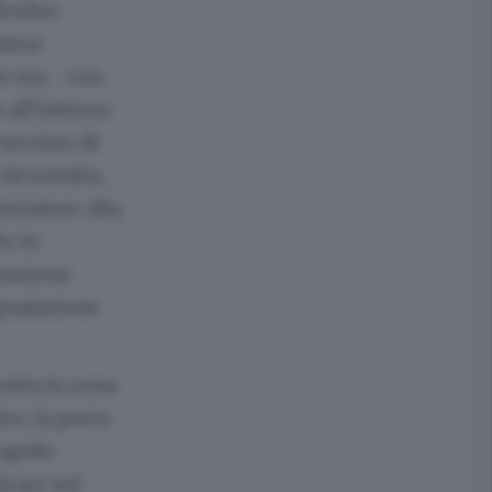
dividuo
ssima
e era - con
 all’interno
servizio di
Sicuritalia,
orzature alla
to in
stazione
gnalazione.
petta in zona
tre, la porta
rapido
trare nel