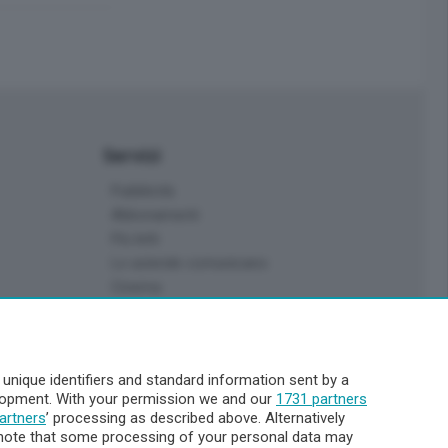
Servizi
Pubblicità
Abbonamenti
Più letti
Le aziende comunicano
Cinema
Archivio
Meteo Lecco
Meteo Sondrio
nique identifiers and standard information sent by a
Elezioni 2024
elopment. With your permission we and our
1731 partners
Unica TV
artners
’ processing as described above. Alternatively
note that some processing of your personal data may