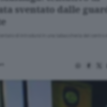
ata sventato dalle guar
te
ntato di introdursi in una tabaccheria del centro 
rti