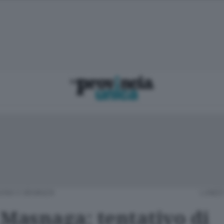
IONO E BRIANZA
LUNEDÌ
 Masnaga: tentativo di