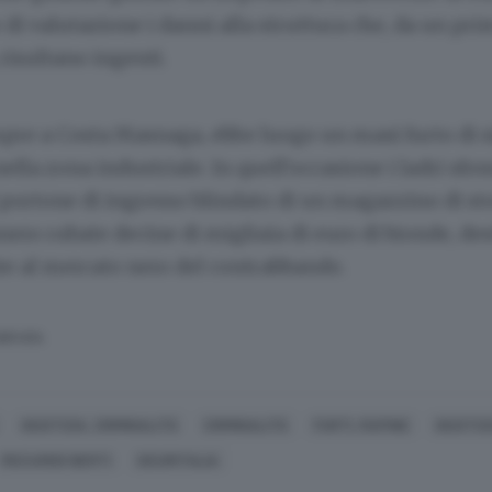
se di valutazione i danni alla struttura che, da un pr
risultano ingenti.
pre a Costa Masnaga, ebbe luogo un maxi furto di s
ella zona industriale. In quell’occasione i ladri sf
portone di ingresso blindato di un magazzino di st
nero rubate decine di migliaia di euro di bionde, de
e al mercato nero del contrabbando.
SERVATA
GIUSTIZIA, CRIMINALITÀ
CRIMINALITÀ
FURTI, RAPINE
GIUSTIZ
RICCARDO BERTI
SICURITALIA