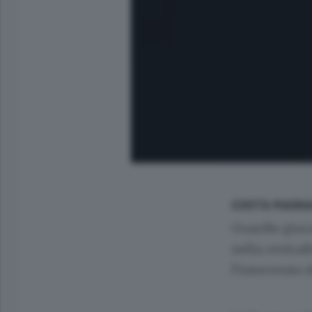
COSTA MASN
Guardie giura
nella centra
l’intervento d