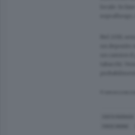
locale. In fa
sopralluogo, 
Nel 2019, sem
un deposito n
un camion il 
tabacchi. Ven
probabilment
© RIPRODUZIONE RI
COSTA MASNAGA
FORZE ORDINE