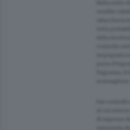
Nella notte d
avrebbe infat
tabaccheria f
tutta probabi
della struttur
controllo not
impegnata in 
porta d’ingres
flagranza, il 
masnaghese, 
Dai controlli
al cui interno
di ingresso d
intervento de