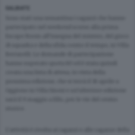
GALBIATE
Sono stati una sessantina i ragazzi che hanno
partecipato nel weekend scorso alla prima
Escape Room all’insegna del mistero, del gioco
di squadra e della sfida contro il tempo, in Villa
Bertarelli. Le domande di partecipazione
hanno superato quota 80 ed è stata quindi
creata una lista di attesa, in vista della
prossima edizione, che si terrà il 18 aprile a
Oggiono in Villa Sironi e un’ulteriore edizione
sarà il 9 maggio a Ello, per le vie del centro
storico.
L’attività è rivolta ai ragazzi e alle ragazze della