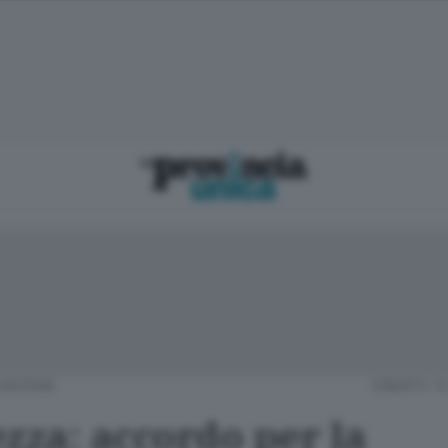
SASSINA
SABATO 16
zza: accordo per la