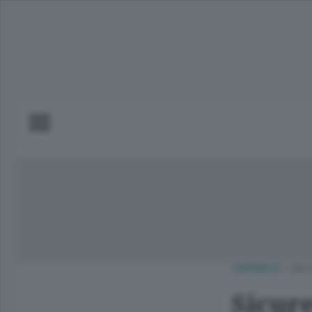
CRONACA
/
VAL
Sicure