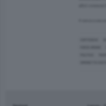
altri comuni
© RIPRODUZIONE RI
CORTENOVA
B
FORZE ORDINE
POLITICA
MAR
SIMONETTA COST