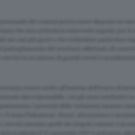
l personale dei comuni potrà essere disposto in caso 
ziaria che non richiedono interventi urgenti, per il r
ali nei casi più gravi e che richiedono particolari es
 il pattugliamento del territorio effettuato di concer
 i servizi in occasione di grandi eventi o manifestaz
otranno essere svolte all’interno dell’orario di lavor
rizzate dal responsabile, con gli oneri retributivi a 
artenenza. I proventi delle violazioni saranno inc
’è stata l’infrazione. Mezzi, attrezzature e strume
r i servizi saranno quelli dei singoli comuni. L’accor
avrà scadenza il 15 novembre 2027 e potranno ader