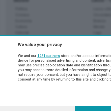
Sezioni
Lecco - 
Politica
Lecco citt
Cronaca
Circondari
Economia
Brianza
Cultura
Merate
Editoriali
Lago
Sport
Valsassin
We value your privacy
Podcast
Imprese & Lavoro
Sondrio 
We and our
1731 partners
store and/or access informatio
Faber
device for personalised advertising and content, advert
Sondrio Ci
L'Ordine
may use precise geolocation data and identification thr
Valchiave
Tempo Libero
you may access more detailed information and change yo
Morbegno
not require your consent, but you have a right to object 
Tirano
consent at any time by returning to this site and clicking 
© COPYRIGHT 2026 - Enova S.r.l. con sede in Via Fiume n. 8
i.v.
Iscritta al Registro Imprese di Como-Lecco REA LC- 421701, R