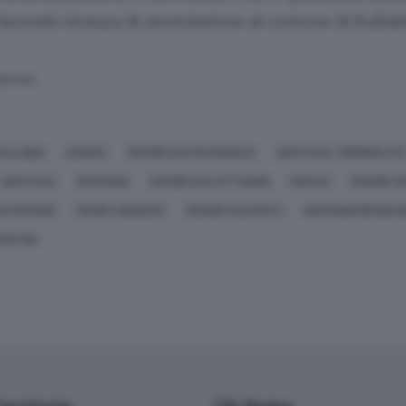
 facendo istanza di ammissione al comune di Ballab
SERVATA
ALLABIO
LIERNA
SICUREZZA NAZIONALE
GIUSTIZIA, CRIMINALITÀ
GIUSTIZIA
GOVERNO
SICUREZZA CITTADINI
DIFESA
MISURE S
CO MAGGIO
MARIO VASSENA
SERGIO GALPERTI
GIOVANNI BRUNO 
ANTINI