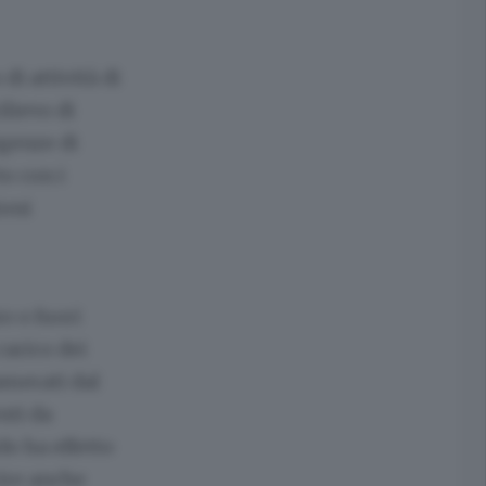
di attività di
ilievo di
igenze di
to con i
ioni
o o fuori
carico dei
amerati dal
nti da
do ha effetto
ire anche