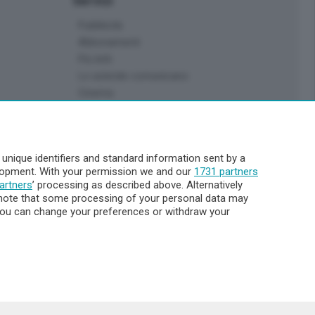
Servizi
Pubblicità
Abbonamenti
Più letti
Le aziende comunicano
Cinema
Archivio
Meteo Lecco
Meteo Sondrio
nique identifiers and standard information sent by a
Elezioni 2024
elopment. With your permission we and our
1731 partners
Unica TV
artners
’ processing as described above. Alternatively
note that some processing of your personal data may
. You can change your preferences or withdraw your
8.000
ata la