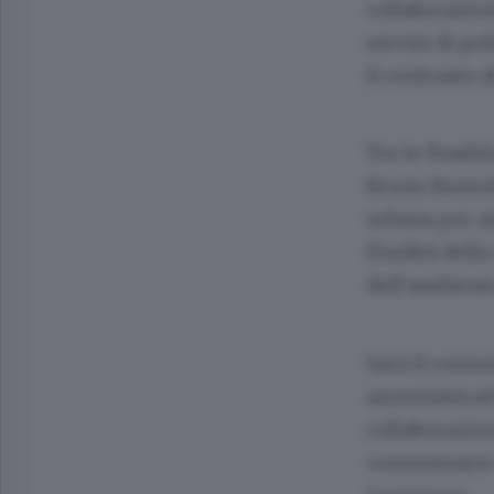
collaborazion
servizi di po
il contrasto 
Tre le finali
Bruno Bussola
urbana per ass
fluidità della
dell’ambient
Sarà il comune
amministrativ
collaborazion
commissario 