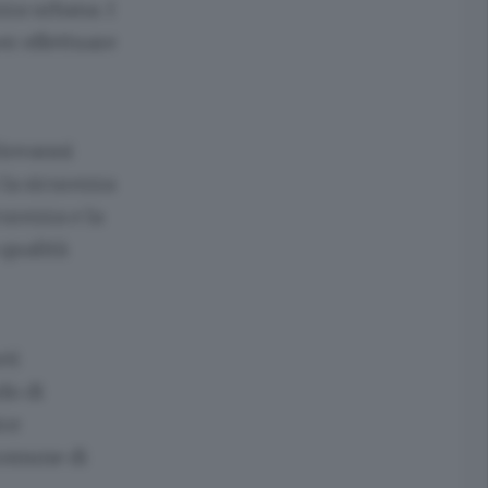
zza urbana. I
er effettuare
 Giovanni
 la sicurezza
curezza e la
 qualità
rti
do di
ice
comune di