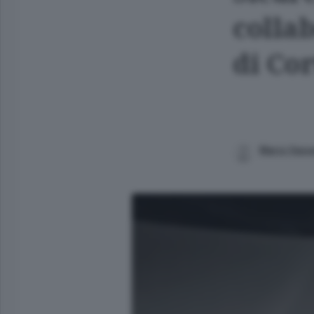
collab
di Co
Mario Vass