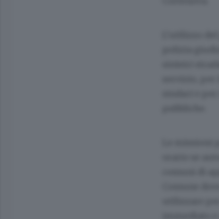
Cortenova.
L’utilizzo de
polizia giudi
sinistri strad
servizio, per
sindaci e per
pubbliche.
Le missioni p
orario se auto
comuni di app
Comune dove c
utilizzare pe
immediato e 