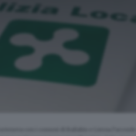
rtenova con i comuni di Ballabio e Lierna l’accordo