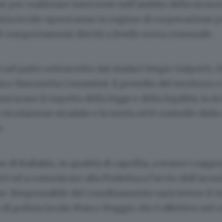
e per realizzare interventi nell’ambito della sicure
lizia locale opereranno in regime di cooperazione p
di comportamenti illeciti a livello sovra comunale.
tà nel patto sottoscritto dai sindaci Sergio Galperti,
 e Simonetta Costantini: il presidio del territorio e
icurare il rispetto della legge e della legalità, la si
 circolazione stradale e la tutela ed il controllo della
e.
 di Ballabio, in qualità di capofila, a tenere i rappo
i ed a comunicare alla Prefettura l’avvio dell’accor
e. Responsabile del coordinamento sarà invece il v
di polizia locale Marco Maggio che è effettivo nel 