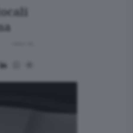
locali
na
Lettura 1 min.