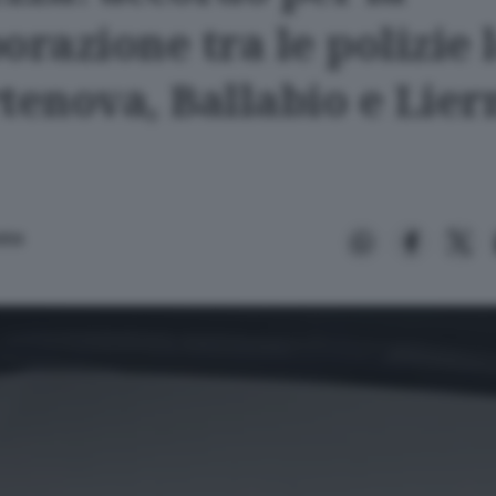
orazione tra le polizie 
rtenova, Ballabio e Lier
ena