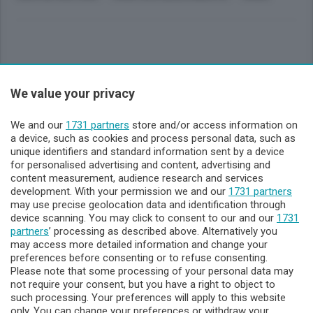
We value your privacy
Sezioni
We and our
1731 partners
store and/or access information on
Lecco - Territorio
a device, such as cookies and process personal data, such as
unique identifiers and standard information sent by a device
for personalised advertising and content, advertising and
Sondrio - Territorio
content measurement, audience research and services
development. With your permission we and our
1731 partners
may use precise geolocation data and identification through
Chi Siamo
device scanning. You may click to consent to our and our
1731
partners
’ processing as described above. Alternatively you
may access more detailed information and change your
Servizi
preferences before consenting or to refuse consenting.
Please note that some processing of your personal data may
not require your consent, but you have a right to object to
such processing. Your preferences will apply to this website
only. You can change your preferences or withdraw your