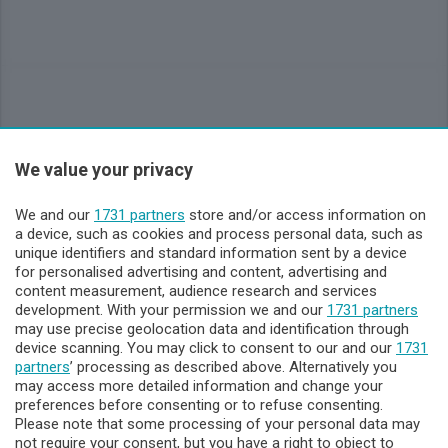
We value your privacy
Sezioni
We and our
1731 partners
store and/or access information on
Lecco - Territorio
a device, such as cookies and process personal data, such as
unique identifiers and standard information sent by a device
for personalised advertising and content, advertising and
Sondrio - Territorio
content measurement, audience research and services
development. With your permission we and our
1731 partners
may use precise geolocation data and identification through
Chi Siamo
device scanning. You may click to consent to our and our
1731
partners
’ processing as described above. Alternatively you
may access more detailed information and change your
Servizi
preferences before consenting or to refuse consenting.
Please note that some processing of your personal data may
not require your consent, but you have a right to object to