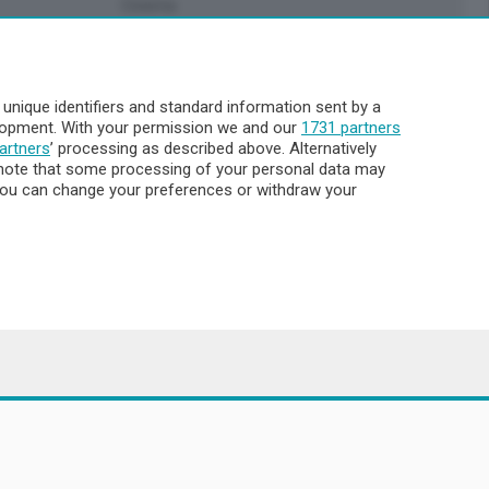
Cinema
Archivio
Meteo Lecco
Meteo Sondrio
nique identifiers and standard information sent by a
Elezioni 2024
elopment. With your permission we and our
1731 partners
Unica TV
artners
’ processing as described above. Alternatively
note that some processing of your personal data may
. You can change your preferences or withdraw your
8.000
ata la