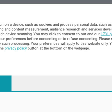
a
- Territorio
n on a device, such as cookies and process personal data, such as u
ising and content measurement, audience research and services dev
ttà
ough device scanning. You may click to consent to our and our
1731 p
nna
ur preferences before consenting or to refuse consenting. Please 
to such processing. Your preferences will apply to this website only
the
privacy policy
button at the bottom of the webpage.
 - 23900 Lecco CF e P. Iva 04126670134 - Capitale Sociale euro 1.72
egistrata al Tribunale di Lecco al n. 1/2024 del 12/02/2024 - E' viet