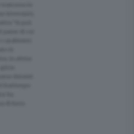
 trascorsa in
o Invernizzi,
ativa “Si può
l paese di cui
i carabinieri
ato in
ma, in attesa
già la
parso davanti
el frattempo
ice ha
a di furto.