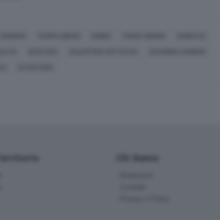
SONDRIO
TEMPO LIBERO
HOBBY
FORZE ORDINE
ARRESTO
NALITÀ
GIUSTIZIA
VALENTINA RATTAZZO
SUSANNA ZAMBON
ZI
SI PUÒ FARE
Territorio
Chi Siamo
à
Redazione
o
Contatti
Privacy e Policy