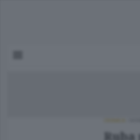
CRONACA
/
MOR
Ruba 