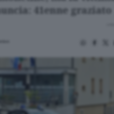
nuncia: 41enne graziato
Lettu
ambon