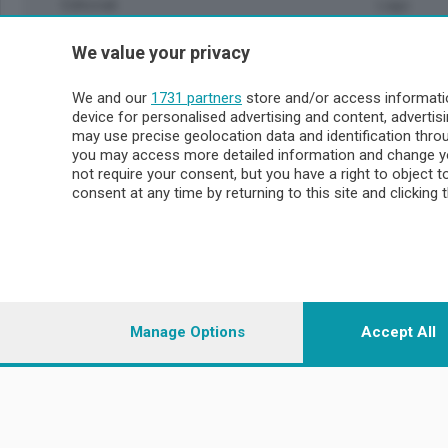
Editoriali
Lago
Sport
Valsassin
We value your privacy
Podcast
Imprese & Lavoro
Sondrio 
We and our
1731 partners
store and/or access informatio
Faber
device for personalised advertising and content, advert
Sondrio Ci
L'Ordine
may use precise geolocation data and identification thr
Valchiave
Tempo Libero
you may access more detailed information and change yo
Morbegno
not require your consent, but you have a right to object 
Tirano
consent at any time by returning to this site and clicking 
© COPYRIGHT 2026 - Enova S.r.l. con sede in Via Fiume n. 8
i.v.
Iscritta al Registro Imprese di Como-Lecco REA LC- 421701, R
riproduzione anche parziale
Manage Options
Accept All