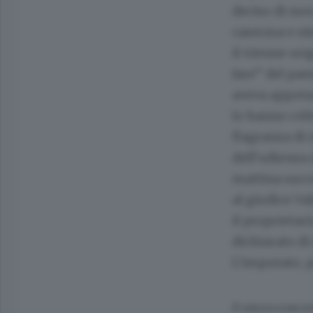
deciso di non
caserma e ni
il 41enne ori
fare” del pae
aveva appena 
lo hanno colt
flagranza di 
dell’udienza 
mattina succe
al giudice Va
il proprietar
dichiarato di
L’imputato, p
© RIPRODUZIONE RI