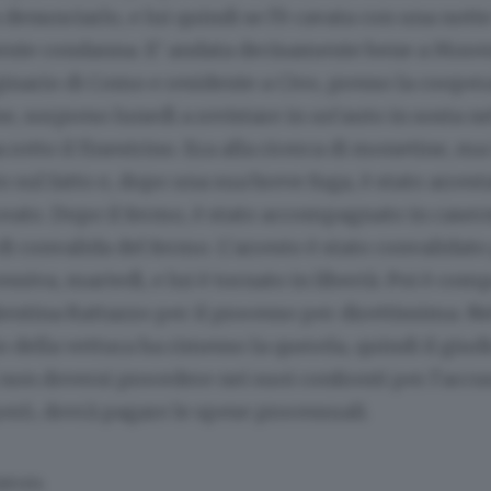
 denunciarlo, e lui quindi se l’è cavata con una notte
ente condanna. E’ andata decisamente bene a Moren
ginario di Como e residente a Civo, presso la cooper
se, sorpreso lunedì a rovistare in un’auto in sosta ne
rotto il finestrino. Era alla ricerca di monetine, ma 
o sul fatto e, dopo una sua breve fuga, è stato arrest
reato. Dopo il fermo, è stato accompagnato in caser
di convalida del fermo. L’arresto è stato convalidato 
ssiva, martedì, e lui è tornato in libertà. Poi è com
lentina Rattazzo per il processo per direttissima. N
io della vettura ha rimesso la querela, quindi il giud
 non doversi procedere nei suoi confronti per l’accus
erò, dovrà pagare le spese processuali.
SERVATA