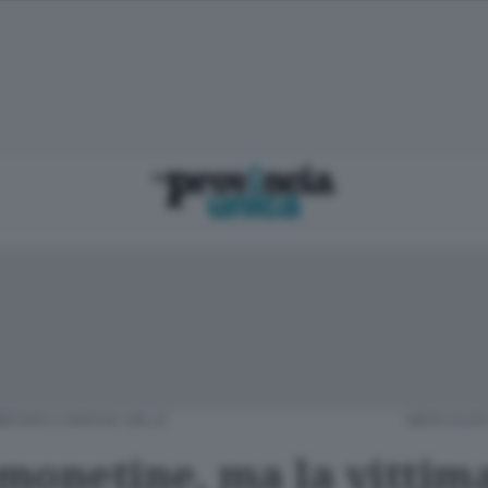
BEGNO E BASSA VALLE
MERCOLEDÌ
monetine, ma la vittim