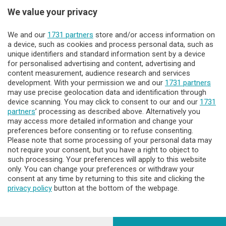
We value your privacy
Sezioni
We and our
1731 partners
store and/or access information on
Lecco - Territorio
a device, such as cookies and process personal data, such as
unique identifiers and standard information sent by a device
for personalised advertising and content, advertising and
Sondrio - Territorio
content measurement, audience research and services
development. With your permission we and our
1731 partners
may use precise geolocation data and identification through
Chi Siamo
device scanning. You may click to consent to our and our
1731
partners
’ processing as described above. Alternatively you
may access more detailed information and change your
Servizi
preferences before consenting or to refuse consenting.
Please note that some processing of your personal data may
not require your consent, but you have a right to object to
such processing. Your preferences will apply to this website
only. You can change your preferences or withdraw your
consent at any time by returning to this site and clicking the
privacy policy
button at the bottom of the webpage.
© COPYRIGHT 2026 - Enova S.r.l. con sede in Via Fiume n. 8 -
23900 Lecco CF e P. Iva 04126670134 - Capitale Sociale euro
1.728.000 i.v.