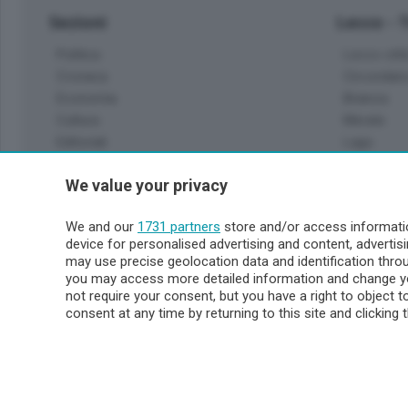
Sezioni
Lecco - 
Politica
Lecco citt
Cronaca
Circondari
Economia
Brianza
Cultura
Merate
Editoriali
Lago
Sport
Valsassin
We value your privacy
Podcast
Imprese & Lavoro
Sondrio 
We and our
1731 partners
store and/or access informatio
Faber
device for personalised advertising and content, advert
Sondrio Ci
L'Ordine
may use precise geolocation data and identification thr
Valchiave
Tempo Libero
you may access more detailed information and change yo
Morbegno
not require your consent, but you have a right to object 
Tirano
consent at any time by returning to this site and clicking 
© COPYRIGHT 2026 - Enova S.r.l. con sede in Via Fiume n. 8
i.v.