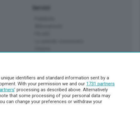
Servizi
Pubblicità
Abbonamenti
Più letti
Le aziende comunicano
Cinema
Archivio
Meteo Lecco
Meteo Sondrio
nique identifiers and standard information sent by a
Elezioni 2024
elopment. With your permission we and our
1731 partners
Unica TV
artners
’ processing as described above. Alternatively
note that some processing of your personal data may
. You can change your preferences or withdraw your
8.000