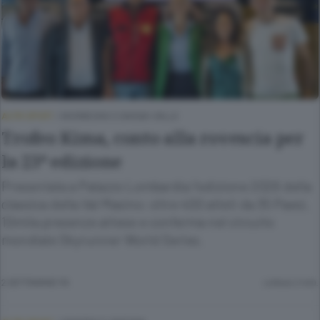
ALTRI SPORT
/
MORBEGNO E BASSA VALLE
Trofeo Kima, conto alla rovescia per
la 23ª edizione
Presentata a Palazzo Lombardia l’edizione 2026 della
classica della Val Masino: oltre 400 atleti da 35 Paesi,
10mila presenze attese e conferma nel circuito
mondiale Skyrunner World Series.
2 SETTIMANE FA
Lettura 2 min.