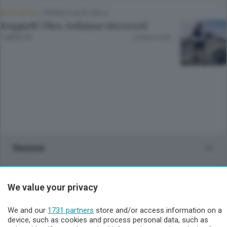
ALTRI SPORT
/
TIRANO E ALTA VALLE
DoppiaW Ultra, l’edizione dei record
1 MESE FA
Lettura 2 min.
Sezioni
Lecco - Territorio
We value your privacy
Sondrio - Territorio
We and our
1731 partners
store and/or access information on a
device, such as cookies and process personal data, such as