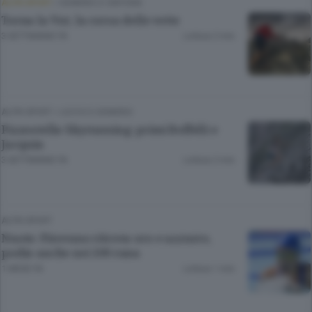
ALTRI SPORT
/
SONDRIO E CINTURA
Torna la Vut, la corsa delle vette
3 SETTIMANE FA
Lettura 2 min.
ALTRI SPORT
/
LECCO
E
SONDRIO
Pizzostella Skyrunning: primi Boffelli e
Jacquin
3 SETTIMANE FA
Lettura 2 min.
ALTRI SPORT
Nuoto: Pirovano ritrova oro e azzurro,
podio anche nei 100 rana
1 MESE FA
Lettura 1 min.