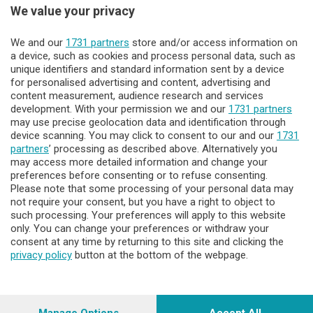
We value your privacy
Sezioni
We and our
1731 partners
store and/or access information on
Lecco - Territorio
a device, such as cookies and process personal data, such as
unique identifiers and standard information sent by a device
for personalised advertising and content, advertising and
Sondrio - Territorio
content measurement, audience research and services
development. With your permission we and our
1731 partners
may use precise geolocation data and identification through
Chi Siamo
device scanning. You may click to consent to our and our
1731
partners
’ processing as described above. Alternatively you
may access more detailed information and change your
Servizi
preferences before consenting or to refuse consenting.
Please note that some processing of your personal data may
not require your consent, but you have a right to object to
such processing. Your preferences will apply to this website
only. You can change your preferences or withdraw your
consent at any time by returning to this site and clicking the
privacy policy
button at the bottom of the webpage.
© COPYRIGHT 2026 - Enova S.r.l. con sede in Via Fiume n. 8 -
23900 Lecco CF e P. Iva 04126670134 - Capitale Sociale euro
1.728.000 i.v.