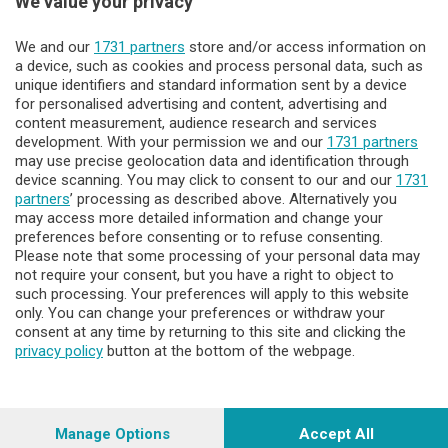
We value your privacy
Sezioni
We and our
1731 partners
store and/or access information on
Lecco - Territorio
a device, such as cookies and process personal data, such as
unique identifiers and standard information sent by a device
for personalised advertising and content, advertising and
Sondrio - Territorio
content measurement, audience research and services
development. With your permission we and our
1731 partners
may use precise geolocation data and identification through
Chi Siamo
device scanning. You may click to consent to our and our
1731
partners
’ processing as described above. Alternatively you
may access more detailed information and change your
Servizi
preferences before consenting or to refuse consenting.
Please note that some processing of your personal data may
not require your consent, but you have a right to object to
such processing. Your preferences will apply to this website
only. You can change your preferences or withdraw your
consent at any time by returning to this site and clicking the
privacy policy
button at the bottom of the webpage.
© COPYRIGHT 2026 - Enova S.r.l. con sede in Via Fiume n. 8 -
23900 Lecco CF e P. Iva 04126670134 - Capitale Sociale euro
1.728.000 i.v.
Manage Options
Accept All
Iscritta al Registro Imprese di Como-Lecco REA LC- 421701,