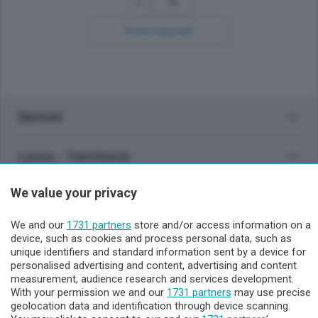
16
Ricerca avanzata
Sezioni
Lecco - Territorio
We value your privacy
Sondrio - Territorio
We and our
1731 partners
store and/or access information on a
Chi Siamo
device, such as cookies and process personal data, such as
unique identifiers and standard information sent by a device for
personalised advertising and content, advertising and content
Servizi
measurement, audience research and services development.
With your permission we and our
1731 partners
may use precise
geolocation data and identification through device scanning.