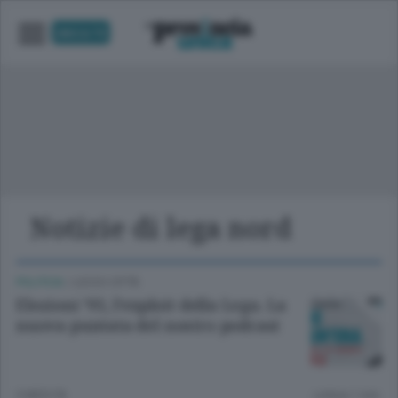
UNICA TV
Notizie di lega nord
POLITICA
/
LECCO CITTÀ
Elezioni ’93, l’exploit della Lega. La
nuova puntata del nostro podcast
3 MESI FA
Lettura 1 min.