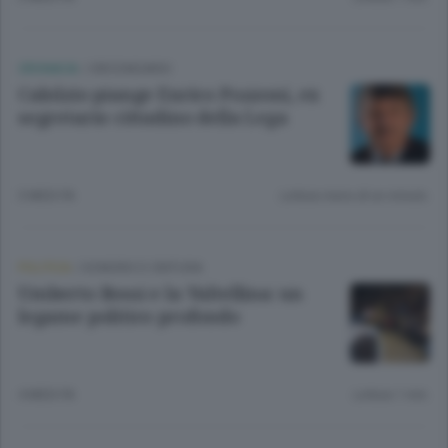
CRONACA
/
CIRCONDARIO
Calolzio piange Enrico Pozzoni, ex
segretario cittadino della Lega
3 MESI FA
Lettura meno di un minuto.
POLITICA
/
SONDRIO E CINTURA
Umberto Bossi e la Valtellina: un
legame politico profondo
4 MESI FA
Lettura 1 min.