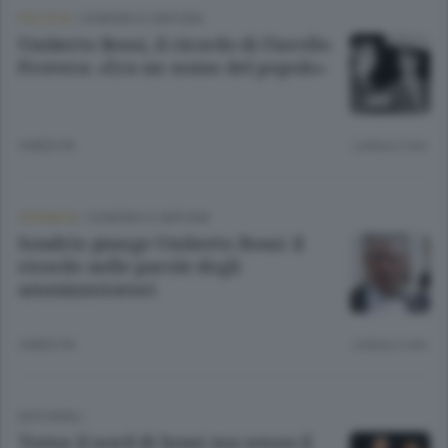
POLITICA
/
SONDRIO E CINTURA
Umberto Bossi, il ricordo di Fiorello
Provera: «Era un uomo del popolo»
4 MESI FA
Lettura 2 min.
CRONACA
/
SONDRIO E CINTURA
Sondrio piange Umberto Bossi: il
ricordo nelle parole degli
amministratori
4 MESI FA
Lettura 2 min.
EDITORIALI
Torna il nord di bossi ma senza il