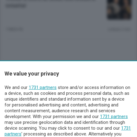
senatur
7 MESI FA
Lettura 2 min.
Sezioni
We value your privacy
Lecco - Territorio
We and our
1731 partners
store and/or access information on
a device, such as cookies and process personal data, such as
unique identifiers and standard information sent by a device
Sondrio - Territorio
for personalised advertising and content, advertising and
content measurement, audience research and services
development. With your permission we and our
1731 partners
Chi Siamo
may use precise geolocation data and identification through
device scanning. You may click to consent to our and our
1731
partners
’ processing as described above. Alternatively you