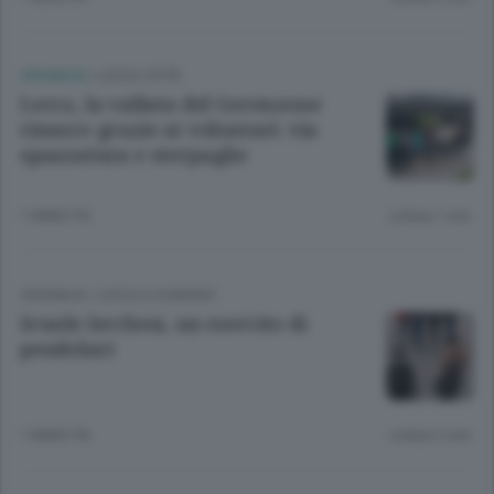
CRONACA
/
LECCO CITTÀ
Lecco, la vallata del Gerenzone
rinasce grazie ai volontari: via
spazzatura e sterpaglie
1 ANNO FA
Lettura 1 min.
CRONACA
/
LECCO
E
SONDRIO
Scuole lecchesi, un esercito di
pendolari
1 ANNO FA
Lettura 2 min.