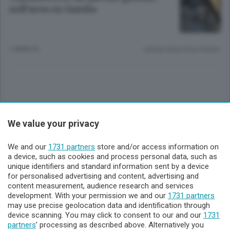
nell’area ex Gamba
2 ANNI FA
Lettura meno di un minuto.
Sezioni
We value your privacy
Lecco - Territorio
We and our
1731 partners
store and/or access information on
a device, such as cookies and process personal data, such as
unique identifiers and standard information sent by a device
Sondrio - Territorio
for personalised advertising and content, advertising and
content measurement, audience research and services
development. With your permission we and our
1731 partners
Chi Siamo
may use precise geolocation data and identification through
device scanning. You may click to consent to our and our
1731
partners
’ processing as described above. Alternatively you