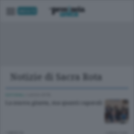
UNICA TV
Notizie di Sacra Rota
EDITORIALI
/
LECCO CITTÀ
La nuova giunta, ma quanti caporali
1 MESE FA
Lettura 2 min.