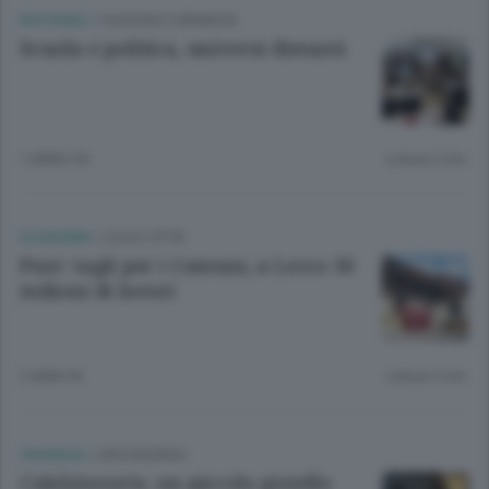
EDITORIALI
/
OGGIONO E BRIANZA
Scuola e politica, universi distanti
1 ANNO FA
Lettura 2 min.
ECONOMIA
/
LECCO CITTÀ
Pnrr: tagli per i Comuni, a Lecco 36
milioni di lavori
2 ANNI FA
Lettura 2 min.
CRONACA
/
CIRCONDARIO
Calolziocorte, un piccolo gioiello