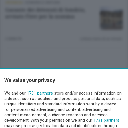
CRONACA
/
SONDRIO E CINTURA
Garante dei detenuti di Sondrio,
avviato l’iter per la nomina
2 ANNI FA
Lettura meno di un minuto.
Sezioni
We value your privacy
Lecco - Territorio
We and our
1731 partners
store and/or access information on
a device, such as cookies and process personal data, such as
unique identifiers and standard information sent by a device
Sondrio - Territorio
for personalised advertising and content, advertising and
content measurement, audience research and services
development. With your permission we and our
1731 partners
Chi Siamo
may use precise geolocation data and identification through