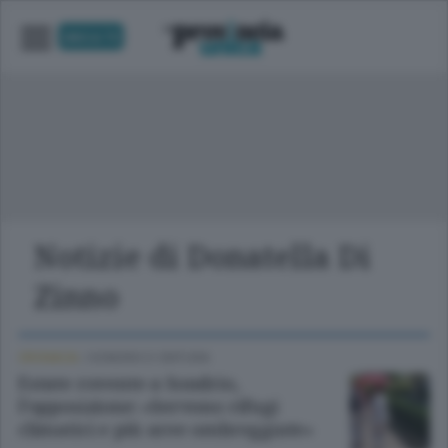
UNICA TV
Notizie di Donatella Di
Zinno
CRONACA
/
SONDRIO E CINTURA
Estate rovente a Sondrio,
l’opposizione: «Servono rifugi
climatici e più aree ombreggiate»