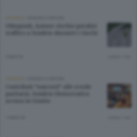
CRONACA
/
SONDRIO E CINTURA
Olimpiadi, Azione: rischio paralisi
traffico a Sondrio durante i Giochi
9 MESI FA
Lettura 1 min.
CRONACA
/
SONDRIO E CINTURA
Contributi “nascosti” alle scuole
paritarie, Sondrio Democratica
accusa la Giunta
1 ANNO FA
Lettura 1 min.