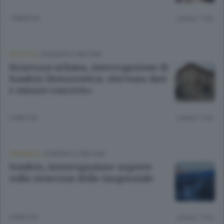
1 MESE FA
Lettura 1 min.
POLITICA
/
SONDRIO E CINTURA
Sicurezza urbana, interrogazione di
Sondrio Democratica: «Servono dati
e misure concrete»
2 MESI FA
Lettura 1 min.
CRONACA
/
SONDRIO E CINTURA
Sondrio, interrogazione urgente
sulla sicurezza della tangenziale
6 MESI FA
Lettura 1 min.