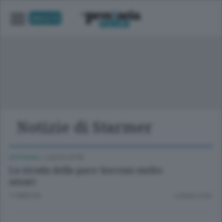
UNICA TV
Notizie di Starmer
EDITORIALI
/
LECCO CITTÀ
La strada della pace: bocconi molto
amari
11 MESI FA
Lettura 2 min.