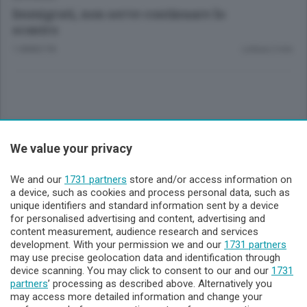
Immigrati, non serve continuare lo
scontro
1 ANNO FA
Lettura 2 min.
Sezioni
We value your privacy
Lecco - Territorio
We and our
1731 partners
store and/or access information on
a device, such as cookies and process personal data, such as
unique identifiers and standard information sent by a device
Sondrio - Territorio
for personalised advertising and content, advertising and
content measurement, audience research and services
development. With your permission we and our
1731 partners
Chi Siamo
may use precise geolocation data and identification through
device scanning. You may click to consent to our and our
1731
partners
’ processing as described above. Alternatively you
Servizi
may access more detailed information and change your