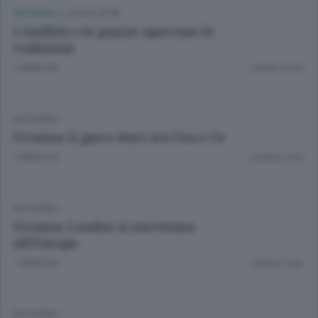
EDITORIALI
/
LECCO CITTÀ
I conflitti e le piazze spaccano le
coalizioni
1 ANNO FA
Lettura 2 min.
EDITORIALI
Ucraina: il gioco duro tra Usa e Ue
1 ANNO FA
Lettura 2 min.
EDITORIALI
Ucraina: Londra si riavvicina
all’Europa
1 ANNO FA
Lettura 2 min.
EDITORIALI