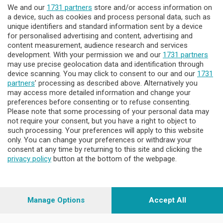
We and our
1731 partners
store and/or access information on
Lecco - Territorio
a device, such as cookies and process personal data, such as
unique identifiers and standard information sent by a device
for personalised advertising and content, advertising and
Sondrio - Territorio
content measurement, audience research and services
development. With your permission we and our
1731 partners
may use precise geolocation data and identification through
Chi Siamo
device scanning. You may click to consent to our and our
1731
partners
’ processing as described above. Alternatively you
may access more detailed information and change your
Servizi
preferences before consenting or to refuse consenting.
Please note that some processing of your personal data may
not require your consent, but you have a right to object to
such processing. Your preferences will apply to this website
only. You can change your preferences or withdraw your
consent at any time by returning to this site and clicking the
privacy policy
button at the bottom of the webpage.
© COPYRIGHT 2026 - Enova S.r.l. con sede in Via Fiume n. 8 -
23900 Lecco CF e P. Iva 04126670134 - Capitale Sociale euro
1.728.000 i.v.
Manage Options
Accept All
Iscritta al Registro Imprese di Como-Lecco REA LC- 421701,
Registrata al Tribunale di Lecco al n. 1/2024 del 12/02/2024 - E'
vietata la riproduzione anche parziale