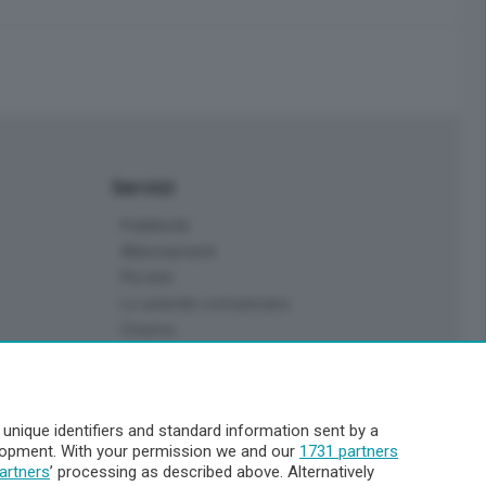
Servizi
Pubblicità
Abbonamenti
Più letti
Le aziende comunicano
Cinema
Archivio
Meteo Lecco
Meteo Sondrio
nique identifiers and standard information sent by a
Elezioni 2024
elopment. With your permission we and our
1731 partners
Unica TV
artners
’ processing as described above. Alternatively