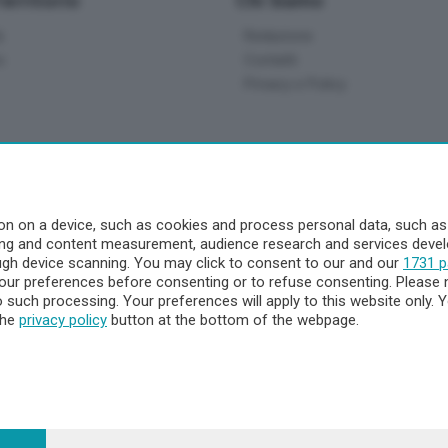
Territorio
Chi Siamo
à
Redazione
o
Contatti
Privacy e Policy
a
- Territorio
n on a device, such as cookies and process personal data, such as u
ising and content measurement, audience research and services dev
ttà
ough device scanning. You may click to consent to our and our
1731 p
nna
ur preferences before consenting or to refuse consenting. Please 
to such processing. Your preferences will apply to this website only
the
privacy policy
button at the bottom of the webpage.
 - 23900 Lecco CF e P. Iva 04126670134 - Capitale Sociale euro 1.72
egistrata al Tribunale di Lecco al n. 1/2024 del 12/02/2024 - E' viet