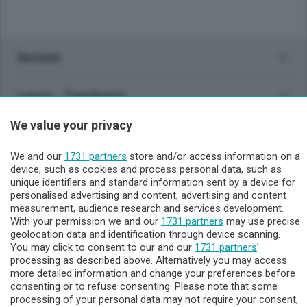
Sezioni
Lecco - Territorio
We value your privacy
Sondrio - Territorio
We and our
1731 partners
store and/or access information on a
device, such as cookies and process personal data, such as
Chi Siamo
unique identifiers and standard information sent by a device for
personalised advertising and content, advertising and content
measurement, audience research and services development.
Servizi
With your permission we and our
1731 partners
may use precise
geolocation data and identification through device scanning.
You may click to consent to our and our
1731 partners
’
processing as described above. Alternatively you may access
more detailed information and change your preferences before
consenting or to refuse consenting. Please note that some
processing of your personal data may not require your consent,