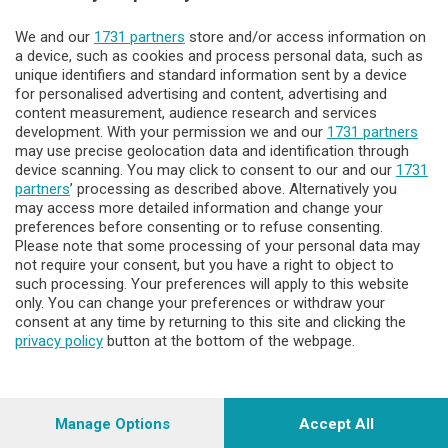
Lecco - Territorio
We and our
1731 partners
store and/or access information on
a device, such as cookies and process personal data, such as
unique identifiers and standard information sent by a device
Sondrio - Territorio
for personalised advertising and content, advertising and
content measurement, audience research and services
development. With your permission we and our
1731 partners
Chi Siamo
may use precise geolocation data and identification through
device scanning. You may click to consent to our and our
1731
partners
’ processing as described above. Alternatively you
Servizi
may access more detailed information and change your
preferences before consenting or to refuse consenting.
Please note that some processing of your personal data may
not require your consent, but you have a right to object to
such processing. Your preferences will apply to this website
only. You can change your preferences or withdraw your
consent at any time by returning to this site and clicking the
privacy policy
button at the bottom of the webpage.
© COPYRIGHT 2026 - Enova S.r.l. con sede in Via Fiume n. 8 -
23900 Lecco CF e P. Iva 04126670134 - Capitale Sociale euro
1.728.000 i.v.
Iscritta al Registro Imprese di Como-Lecco REA LC- 421701,
Manage Options
Accept All
Registrata al Tribunale di Lecco al n. 1/2024 del 12/02/2024 - E'