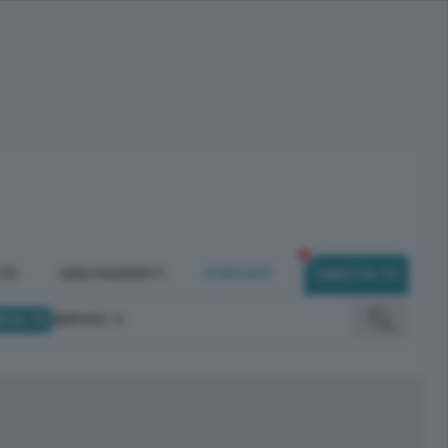
ITÀ
ABBONAMENTI
PODCAST
DIRETTA TV
ICA TV
SERVIZI
omunicano