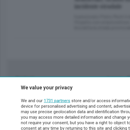
incidente stradale
ll pensionato Pietro Monti è
l’impatto con un’autovettura
bicicletta la strada provincia
Sezioni
Lecco - 
We value your privacy
Politica
Lecco citt
Cronaca
Circondari
We and our
1731 partners
store and/or access informatio
Economia
Brianza
device for personalised advertising and content, advert
Cultura
Merate
may use precise geolocation data and identification thr
Editoriali
Lago
you may access more detailed information and change yo
not require your consent, but you have a right to object 
Sport
Valsassin
consent at any time by returning to this site and clicking 