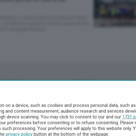
 deceduto a causa di gravissime lesioni dopo
. L’incidente è avvenuto mentre percorreva in
le 13, ad Agrate Brianza
Territorio
Chi Siamo
à
Redazione
o
Contatti
n on a device, such as cookies and process personal data, such as u
Privacy e Policy
ising and content measurement, audience research and services dev
ough device scanning. You may click to consent to our and our
1731 p
ur preferences before consenting or to refuse consenting. Please 
to such processing. Your preferences will apply to this website only
a
the
privacy policy
button at the bottom of the webpage.