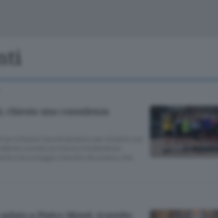
Cinema
Archivio
Valsassina
Meteo Lecco
Meteo Sondri
nti
i, chiesta una consulenza
i ha richiesto l’accertamento per chiarire con
cidente costato la vita al cicloamatore
e la vita a maggio travolto da un’auto che
 saluto a Pietro Monti, travolto