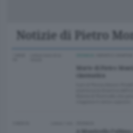
Lago
Notizie di Pietro Mo
1 MESE
Lettura meno di un
CRONACA
/
MERATE E CASATESE
FA
minuto.
Morte di Pietro Mont
cinematica
Il pm di Monza Alessio Rinald
esattezza la dinamica dell’in
82enne di Monticello che pers
viaggiava in senso opposto
3 MESI FA
Lettura 1 min.
CRONACA
A Monticello l’ultimo