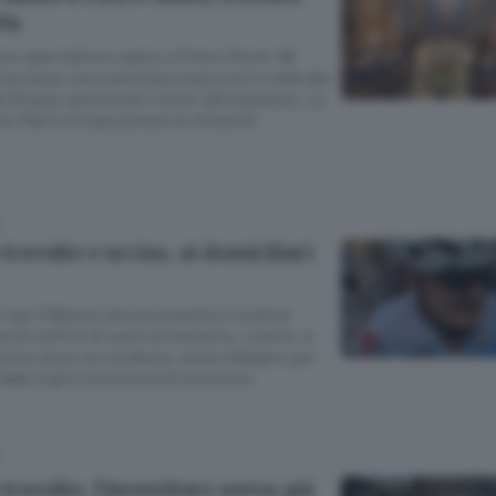
tta
o dare l’ultimo saluto a Pietro Monti, 88
sa dopo una mattinata trascorsa in sella alla
el Gruppo pensionati ciclisti del Casatese. La
on Marco Crippa presso la chiesa di
 travolto e ucciso, ai domiciliari
i per il 58enne che ha investito il ciclista
 di soffrire di vuoti di memoria. L’uomo, a
patente dopo un incidente, resta indagato per
dalla fuga e omissione di soccorso
 travolto, l’investitore aveva già