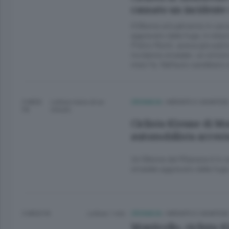
causato un incidente 
Il 58enne attualmente in carc
aggravato dalla fuga, in relaz
Pietro Monti, aveva già subit
incidente stradale: un sinis
mesi fa. Nell’auto sarebbero 
3 MESI
Lettura meno di un
CRONACA
/
MERATE E CASATESE
FA
minuto.
Ciclista 82enne di Mon
automobilista arrest
Un 58enne del Milanese è in c
stradale aggravato dalla fuga
3 MESI FA
Lettura 1 min.
CRONACA
/
MERATE E CASATESE
Monticello, ciclista 8