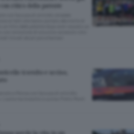
con ritiro della patente
ere con l’accusa di omicidio stradale
ione ai fatti che hanno portato alla morte di
o un ritiro della patente dopo aver causato un
tro con omissione di soccorso avvenuto otto
stati trovati alcuni psicofarmaci
ticello travolto e ucciso,
ato
arcere a Monza con l’accusa di omicidio
. L’uomo ha investito e ucciso Pietro Monti
2enne perde la vita in un