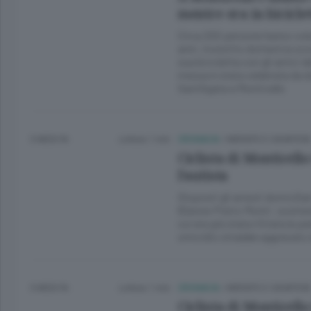
mentre era in bicicle
Circa 200 persone hanno volut
anni, investito domenica scor
sua bicicletta con gli amici d
messa è stata celebrata da d
Sant’Agata a Monticello
3 MESI FA
Lettura 1 min.
CRONACA
/
MERATE E CASATESE
Ciclista di Monticello
l’autista
Disposti gli arresti domiciliar
82enne Pietro Monti: sostiene
cui era già stata ritirata la 
omicidio stradale aggravato 
3 MESI FA
Lettura 1 min.
CRONACA
/
MERATE E CASATESE
Ciclista di Monticello