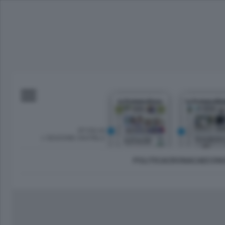
SFOGLIA
L’EDIZIONE DIGITALE
POLITICA
CRONACA
ECON
Imprese e lavoro
Lecco Città
Sondrio 
Tempo Libero
Brianza
Morbeg