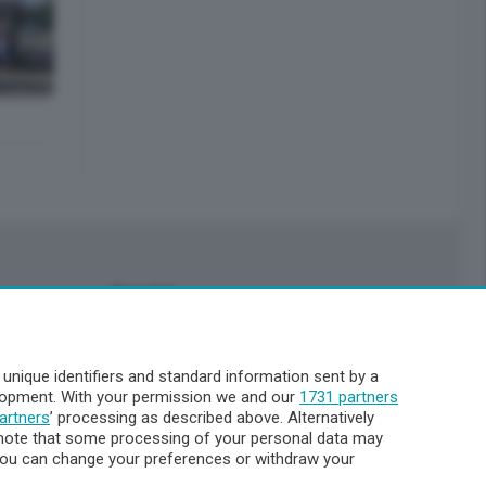
Servizi
Pubblicità
Abbonamenti
nique identifiers and standard information sent by a
Più letti
elopment. With your permission we and our
1731 partners
Le aziende comunicano
artners
’ processing as described above. Alternatively
Cinema
note that some processing of your personal data may
. You can change your preferences or withdraw your
Archivio