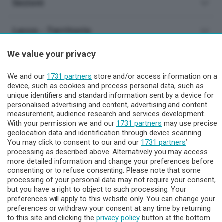
Sezioni
Lecco - Territorio
We value your privacy
Sondrio - Territorio
We and our
1731 partners
store and/or access information on a
Chi Siamo
device, such as cookies and process personal data, such as
unique identifiers and standard information sent by a device for
personalised advertising and content, advertising and content
Servizi
measurement, audience research and services development.
With your permission we and our
1731 partners
may use precise
geolocation data and identification through device scanning.
You may click to consent to our and our
1731 partners
’
processing as described above. Alternatively you may access
more detailed information and change your preferences before
consenting or to refuse consenting. Please note that some
processing of your personal data may not require your consent,
but you have a right to object to such processing. Your
© COPYRIGHT 2026 - Enova S.r.l. con sede in Via Fiume n. 8 -
preferences will apply to this website only. You can change your
23900 Lecco CF e P. Iva 04126670134 - Capitale Sociale euro
preferences or withdraw your consent at any time by returning
1.728.000 i.v.
to this site and clicking the
privacy policy
button at the bottom
Iscritta al Registro Imprese di Como-Lecco REA LC- 421701,