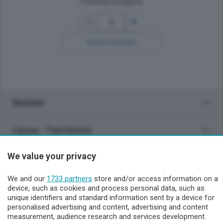
Continua a leggere
9
Ricerca avanzata
Sezioni
Lecco - Territorio
We value your privacy
Sondrio - Territorio
We and our
1733 partners
store and/or access information on a
Chi Siamo
device, such as cookies and process personal data, such as
unique identifiers and standard information sent by a device for
personalised advertising and content, advertising and content
Servizi
measurement, audience research and services development.