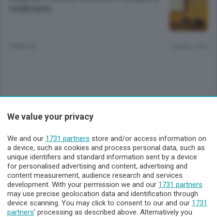
confronto
7 MESI FA
Lettura 1 min.
Sezioni
We value your privacy
Lecco - Territorio
We and our
1731 partners
store and/or access information on
a device, such as cookies and process personal data, such as
unique identifiers and standard information sent by a device
Sondrio - Territorio
for personalised advertising and content, advertising and
content measurement, audience research and services
development. With your permission we and our
1731 partners
Chi Siamo
may use precise geolocation data and identification through
device scanning. You may click to consent to our and our
1731
partners
’ processing as described above. Alternatively you