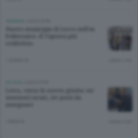
CRONACA
/
LECCO CITTÀ
Nuovo municipio di Lecco nell’ex
Politecnico: «È l’ipotesi più
realistica»
1 GIORNO FA
Lettura 1 min.
POLITICA
/
LECCO CITTÀ
Lecco, verso la nuova giunta: sei
assessori sicuri, tre posti da
assegnare
1 MESE FA
Lettura 2 min.