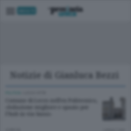
UNICA TV
Notizie di Gianluca Bezzi
POLITICA
/
LECCO CITTÀ
Comune di Lecco nell’ex Politecnico,
«Soluzione migliore e spazio per
l’hub in via Sassi»
4 ORE FA
Lettura 1 min.