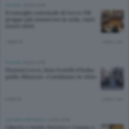
POLITICA
/
LECCO CITTÀ
Il consiglio comunale di Lecco: FdI
gruppo più numeroso in aula, tanti
nuovi eletti
1 MESE FA
Lettura 1 min.
POLITICA
/
LECCO CITTÀ
Elezioni Lecco, lista Fratelli d’Italia:
guida Minuzzo. «Cambiamo la città»
3 MESI FA
Lettura 1 min.
CULTURA E SPETTACOLI
/
LECCO CITTÀ
Libertà e verità: Ferrara e Cesana a