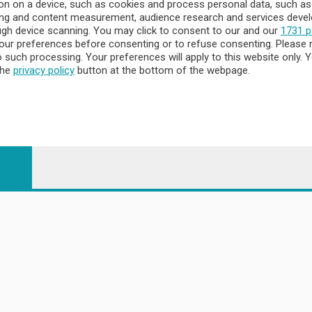
n on a device, such as cookies and process personal data, such as u
Privacy e Policy
ising and content measurement, audience research and services dev
ough device scanning. You may click to consent to our and our
1731 p
ur preferences before consenting or to refuse consenting. Please 
to such processing. Your preferences will apply to this website only
a
the
privacy policy
button at the bottom of the webpage.
- Territorio
ttà
nna
 - 23900 Lecco CF e P. Iva 04126670134 - Capitale Sociale euro 1.72
egistrata al Tribunale di Lecco al n. 1/2024 del 12/02/2024 - E' viet