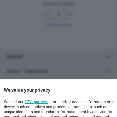
Continua a leggere
8
Ricerca avanzata
Sezioni
Lecco - Territorio
Sondrio - Territorio
We value your privacy
Chi Siamo
We and our
1731 partners
store and/or access information on a
device, such as cookies and process personal data, such as
unique identifiers and standard information sent by a device for
Servizi
personalised advertising and content, advertising and content