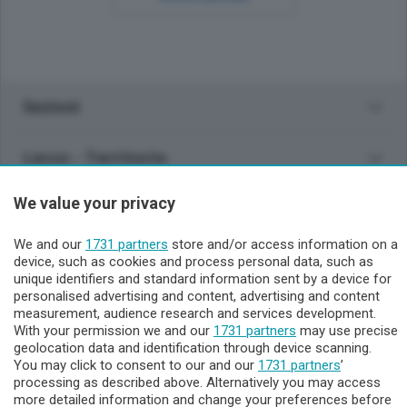
Sezioni
Lecco - Territorio
We value your privacy
Sondrio - Territorio
We and our
1731 partners
store and/or access information on a
Chi Siamo
device, such as cookies and process personal data, such as
unique identifiers and standard information sent by a device for
personalised advertising and content, advertising and content
Servizi
measurement, audience research and services development.
With your permission we and our
1731 partners
may use precise
geolocation data and identification through device scanning.
You may click to consent to our and our
1731 partners
’
processing as described above. Alternatively you may access
more detailed information and change your preferences before