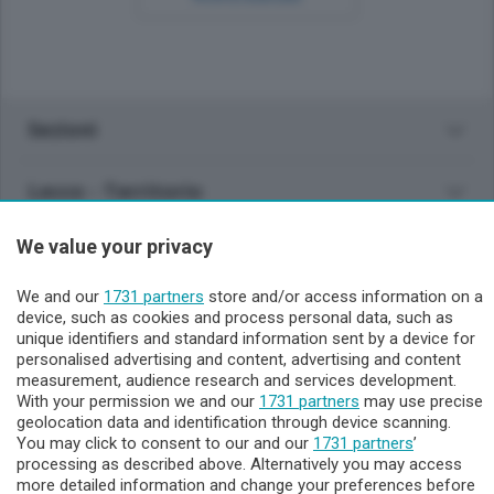
Sezioni
Lecco - Territorio
We value your privacy
Sondrio - Territorio
We and our
1731 partners
store and/or access information on a
Chi Siamo
device, such as cookies and process personal data, such as
unique identifiers and standard information sent by a device for
personalised advertising and content, advertising and content
Servizi
measurement, audience research and services development.
With your permission we and our
1731 partners
may use precise
geolocation data and identification through device scanning.
You may click to consent to our and our
1731 partners
’
processing as described above. Alternatively you may access
more detailed information and change your preferences before