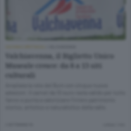
CULTURA E SPETTACOLI
/
VALCHIAVENNA
Valchiavenna, il Biglietto Unico
Museale cresce: da 8 a 13 siti
culturali
Ampliata la rete del Bum con cinque nuove
adesioni. Il carnet da 10 euro resta valido per tutto
l’anno e punta a valorizzare l’intero patrimonio
storico, artistico e naturalistico della valle.
2 SETTIMANE FA
Lettura 1 min.